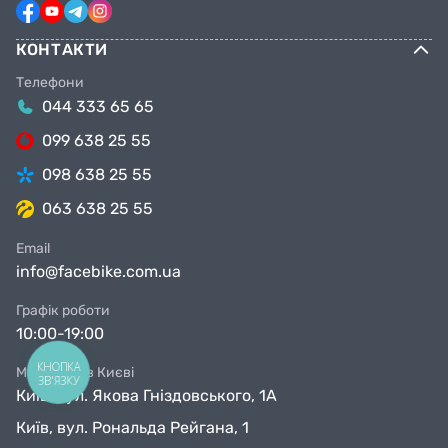
КОНТАКТИ
Телефони
044 333 65 65
099 638 25 55
098 638 25 55
063 638 25 55
Email
info@facebike.com.ua
Графік роботи
10:00-19:00
КНОПКА
Магазини в Києві
ЗВ'ЯЗКУ
Київ, вул. Якова Гніздовського, 1А
Київ, вул. Рональда Рейгана, 1