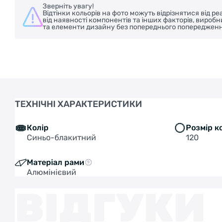
Зверніть увагу!
Відтінки кольорів на фото можуть відрізнятися від 
від наявності компонентів та інших факторів, вироб
та елементи дизайну без попереднього попередженн
ТЕХНІЧНІ ХАРАКТЕРИСТИКИ
Колір
Розмір к
Синьо-блакитний
120
Матеріал рами
Алюмінієвий
ВІДГУКИ