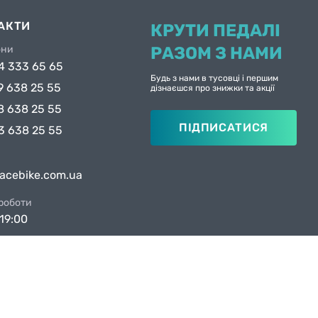
АКТИ
КРУТИ ПЕДАЛІ
они
РАЗОМ З НАМИ
4 333 65 65
Будь з нами в тусовці і першим
9 638 25 55
дізнаєшся про знижки та акції
8 638 25 55
ПІДПИСАТИСЯ
3 638 25 55
facebike.com.ua
 роботи
19:00
ни в Києві
вул. Якова Гніздовського, 1А
вул. Рональда Рейгана, 1