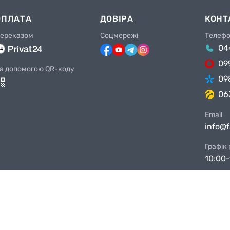
ОПЛАТА
ДОВІРА
КОНТ
ереказом
Соцмережі
Телеф
04
09
а допомогою QR-коду
09
06
Email
info@
Графік
10:00-
Магази
Київ, 
Київ, 