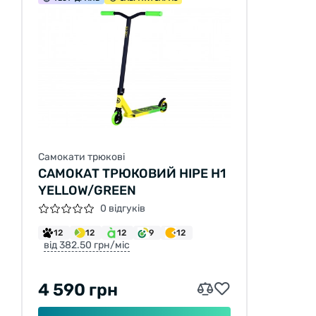
Самокати трюкові
САМОКАТ ТРЮКОВИЙ HIPE H1
YELLOW/GREEN
0 відгуків
12
12
12
9
12
від 382.50 грн/міс
4 590 грн