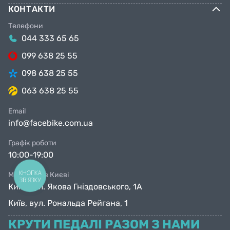
КОНТАКТИ
Телефони
044 333 65 65
099 638 25 55
098 638 25 55
063 638 25 55
Email
info@facebike.com.ua
Графік роботи
10:00-19:00
КНОПКА
Магазини в Києві
ЗВ'ЯЗКУ
Київ, вул. Якова Гніздовського, 1А
Київ, вул. Рональда Рейгана, 1
КРУТИ ПЕДАЛІ РАЗОМ З НАМИ