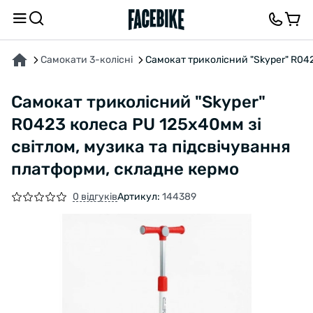
ПРО ТОВАР
ХАРАКТЕРИСТИКИ
ВІДГУКИ ТА ЗАПИТАННЯ
Самокати 3-колісні
Самокат триколісний "Skyper" R042
Самокат триколісний "Skyper"
R0423 колеса PU 125х40мм зі
світлом, музика та підсвічування
платформи, складне кермо
0 відгуків
Артикул:
144389