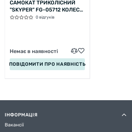
САМОКАТ ТРИКОЛІСНИЙ
"SKYPER" FG-05712 КОЛЕСА
PU 125Х47ММ ЗІ СВІТЛОМ,
0 відгуків
УКР. ОЗВУЧУВАННЯ ТА
ПІДСВІЧУВАННЯ
ПЛАТФОРМИ, КЕРМО
СКЛАДНЕ
Немає в наявності
ПОВІДОМИТИ
ПРО НАЯВНІСТЬ
ІНФОРМАЦІЯ
Вакансії