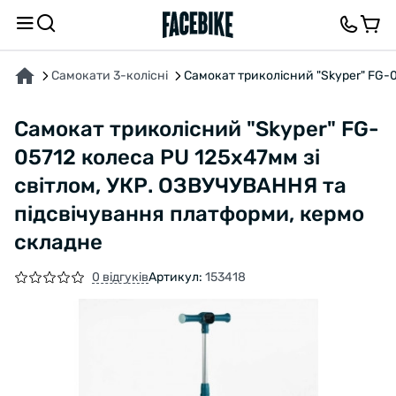
ПРО ТОВАР
ХАРАКТЕРИСТИКИ
ВІДГУКИ ТА ЗАПИТАННЯ
Самокати 3-колісні
Самокат триколісний "Skyper" FG-0
Самокат триколісний "Skyper" FG-
05712 колеса PU 125х47мм зі
світлом, УКР. ОЗВУЧУВАННЯ та
підсвічування платформи, кермо
складне
0 відгуків
Артикул:
153418