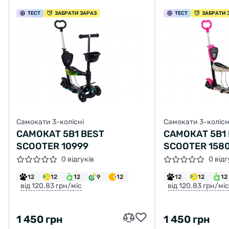
ТЕСТ
ЗАБРАТИ ЗАРАЗ
ТЕСТ
ЗАБРАТИ 
Самокати 3-колісні
Самокати 3-колісн
САМОКАТ 5В1 BEST
САМОКАТ 5В1
SCOOTER 10999
SCOOTER 158
0 відгуків
0 відг
12
12
12
9
12
12
12
12
від 120.83 грн/міс
від 120.83 грн/міс
1 450 грн
1 450 грн