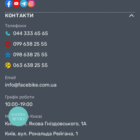
КОНТАКТИ
Телефони
044 333 65 65
099 638 25 55
098 638 25 55
063 638 25 55
Email
info@facebike.com.ua
Графік роботи
10:00-19:00
КНОПКА
Магазини в Києві
ЗВ'ЯЗКУ
Київ, вул. Якова Гніздовського, 1А
Київ, вул. Рональда Рейгана, 1