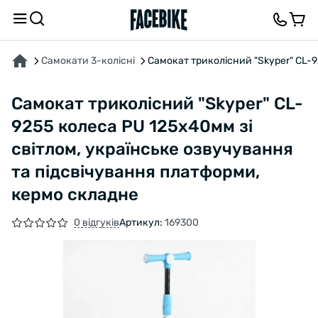
ПРО ТОВАР
ХАРАКТЕРИСТИКИ
ВІДГУКИ ТА ЗАПИТАННЯ
Самокати 3-колісні
Самокат триколісний "Skyper" CL-9
Самокат триколісний "Skyper" CL-
9255 колеса PU 125х40мм зі
світлом, українське озвучування
та підсвічування платформи,
кермо складне
0 відгуків
Артикул:
169300