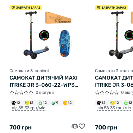
ЗАБРАТИ ЗАРАЗ
ЗАБРАТИ ЗАРАЗ
Самокати 3-колісні
Самокати 3-колісн
САМОКАТ ДИТЯЧИЙ MAXI
САМОКАТ ДИТ
ITRIKE JR 3-060-22-WP3
ITRIKE JR 3-
ТРИКОЛІСНИЙ
ТРИКОЛІСНИ
0 відгуків
0 відг
12
12
12
9
12
12
12
12
від 58.33 грн/міс
від 58.33 грн/міс
700 грн
700 грн