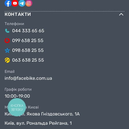
КОНТАКТИ
Телефони
044 333 65 65
099 638 25 55
098 638 25 55
063 638 25 55
Email
info@facebike.com.ua
Графік роботи
10:00-19:00
КНОПКА
Магазини в Києві
ЗВ'ЯЗКУ
Київ, вул. Якова Гніздовського, 1А
Київ, вул. Рональда Рейгана, 1