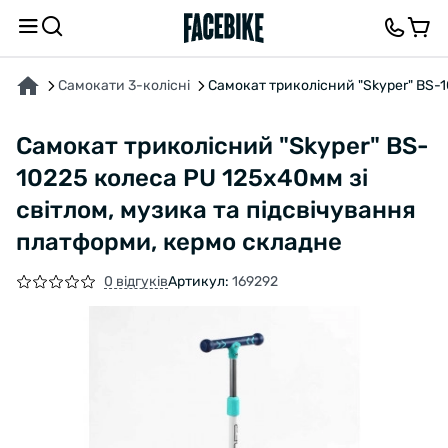
ПРО ТОВАР
ХАРАКТЕРИСТИКИ
ВІДГУКИ ТА ЗАПИТАННЯ
Самокати 3-колісні
Самокат триколісний "Skyper" BS-1
Самокат триколісний "Skyper" BS-
10225 колеса PU 125х40мм зі
світлом, музика та підсвічування
платформи, кермо складне
0 відгуків
Артикул:
169292