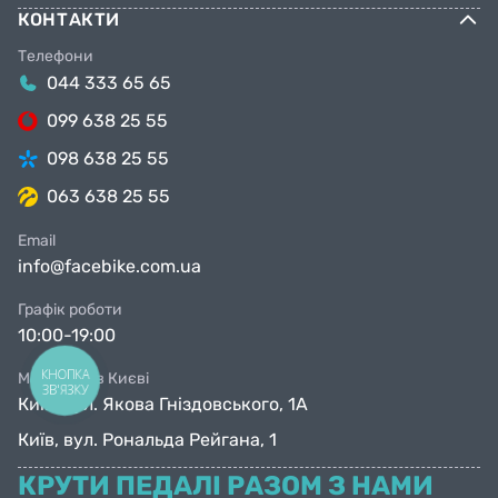
КОНТАКТИ
Телефони
044 333 65 65
099 638 25 55
098 638 25 55
063 638 25 55
Email
info@facebike.com.ua
Графік роботи
10:00-19:00
КНОПКА
Магазини в Києві
ЗВ'ЯЗКУ
Київ, вул. Якова Гніздовського, 1А
Київ, вул. Рональда Рейгана, 1
КРУТИ ПЕДАЛІ РАЗОМ З НАМИ