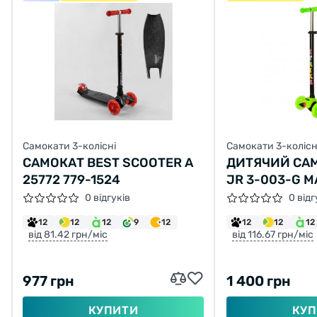
Самокати 3-колісні
Самокати 3-колісн
САМОКАТ BEST SCOOTER A
ДИТЯЧИЙ САМ
25772 779-1524
JR 3-003-G M
ЩО СВІТЯТЬС
0 відгуків
0 відг
12
12
12
9
12
12
12
12
від 81.42 грн/міс
від 116.67 грн/міс
977 грн
1 400 грн
КУПИТИ
КУП