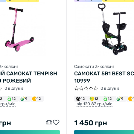
3-колісні
Самокати 3-колісні
Й САМОКАТ TEMPISH
САМОКАТ 5В1 BEST S
O РОЖЕВИЙ
10999
0 відгуків
0 відгуків
12
12
9
12
12
12
12
9
 грн/міс
від 120.83 грн/міс
 грн
1 450 грн