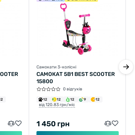
Самокати 3-колісні
COOTER
САМОКАТ 5В1 BEST SCOOTER
15800
0 відгуків
12
12
12
12
9
12
від 120.83 грн/міс
1 450 грн