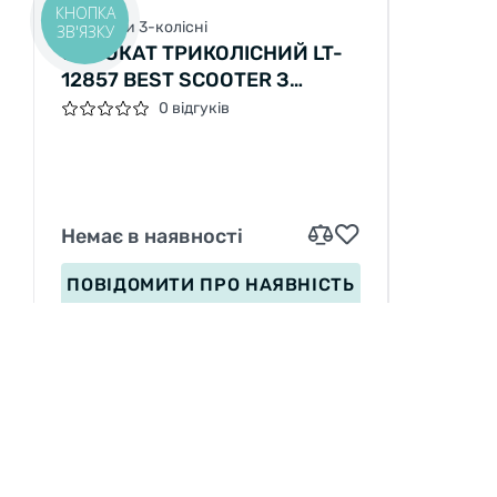
КНОПКА
Самокати 3-колісні
ЗВ'ЯЗКУ
САМОКАТ ТРИКОЛІСНИЙ LT-
12857 BEST SCOOTER З
ПАРОГЕНЕРАТОРОМ
0 відгуків
СКЛАДНЕ КЕРМО, ЗВУК
МАШИНИ, ДИМ, СВІТЛО,
ПЛАСТМАСОВИЙ, КОЛЕСА PU
120Х35ММ
Немає в наявності
ПОВІДОМИТИ
ПРО НАЯВНІСТЬ