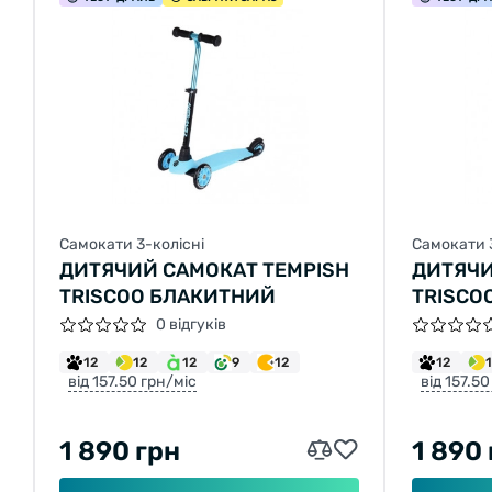
Самокати 3-колісні
Самокати 
ДИТЯЧИЙ САМОКАТ TEMPISH
ДИТЯЧИ
TRISCOO БЛАКИТНИЙ
TRISCO
0 відгуків
12
12
12
9
12
12
від 157.50 грн/міс
від 157.50
1 890 грн
1 890