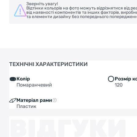
Зверніть увагу!
Відтінки кольорів на фото можуть відрізнятися від 
від наявності компонентів та інших факторів, вироб
та елементи дизайну без попереднього попередженн
ТЕХНІЧНІ ХАРАКТЕРИСТИКИ
Колір
Розмір к
Помаранчевий
120
Матеріал рами
Пластик
ВІДГУКИ