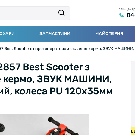
call-цент
04
СУАРИ
ЗАПЧАСТИНИ
МАЙСТЕРНЯ
57 Best Scooter з парогенератором складне кермо, ЗВУК МАШИНИ,
857 Best Scooter з
е кермо, ЗВУК МАШИНИ,
ий, колеса PU 120х35мм
СИПЕДИ ВІД 2000 ГРН • БЕЗКОШТОВНА ДОСТАВКА НА ВЕЛ