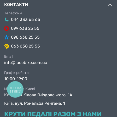
КОНТАКТИ
Телефони
044 333 65 65
099 638 25 55
098 638 25 55
063 638 25 55
Email
info@facebike.com.ua
Графік роботи
10:00-19:00
КНОПКА
Магазини в Києві
ЗВ'ЯЗКУ
Київ, вул. Якова Гніздовського, 1А
Київ, вул. Рональда Рейгана, 1
КРУТИ ПЕДАЛІ РАЗОМ З НАМИ