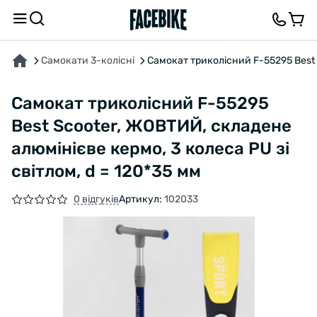
ПРО ТОВАР
ХАРАКТЕРИСТИКИ
ВІДГУКИ ТА ЗАПИТАННЯ
Самокати 3-колісні
Самокат триколісний F-55295 Best S
Самокат триколісний F-55295
Best Scooter, ЖОВТИЙ, складене
алюмінієве кермо, 3 колеса PU зі
світлом, d = 120*35 мм
0 відгуків
Артикул:
102033