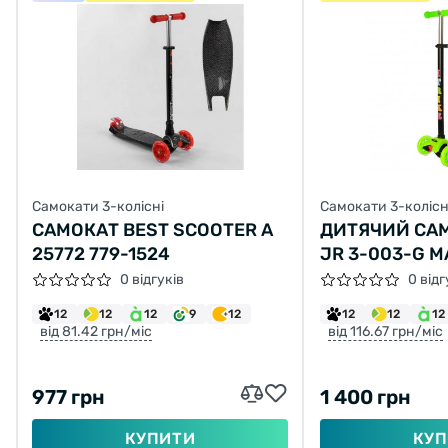
Самокати 3-колісні
Самокати 3-колісн
САМОКАТ BEST SCOOTER A
ДИТЯЧИЙ САМ
25772 779-1524
JR 3-003-G M
ЩО СВІТЯТЬС
0 відгуків
0 відг
12
12
12
9
12
12
12
12
від 81.42 грн/міс
від 116.67 грн/міс
977 грн
1 400 грн
КУПИТИ
КУП