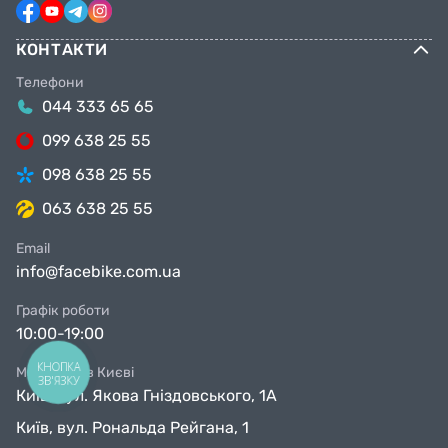
КОНТАКТИ
Телефони
044 333 65 65
099 638 25 55
098 638 25 55
063 638 25 55
Email
info@facebike.com.ua
Графік роботи
10:00-19:00
КНОПКА
Магазини в Києві
ЗВ'ЯЗКУ
Київ, вул. Якова Гніздовського, 1А
Київ, вул. Рональда Рейгана, 1