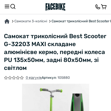
ПРО ТОВАР
ХАРАКТЕРИСТИКИ
ВІДГУКИ ТА ЗАПИТАННЯ
Самокати 3-колісні
Самокат триколісний Best Scooter 
Самокат триколісний Best Scooter
G-32203 MAXI складане
алюмінієве кермо, передні колеса
PU 135х50мм, задні 80х50мм, зі
світлом
0 відгуків
Артикул:
105880