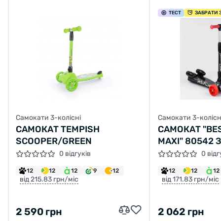
ТЕСТ
ЗАБРАТИ 
Самокати 3-колісні
Самокати 3-колісн
САМОКАТ TEMPISH
САМОКАТ "BE
SCOOPER/GREEN
MAXI" 80542 
ПАРОГЕНЕРА
0 відгуків
0 відг
МУЗИКА, ДИМ,
12
12
12
9
12
12
12
12
ПЛАСТМАСОВ
від 215.83 грн/міс
від 171.83 грн/міс
PU 120Х40ММ
АЛЮМІНІЄВЕ 
2 590 грн
2 062 грн