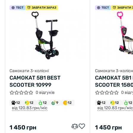
ТЕСТ
ЗАБРАТИ ЗАРАЗ
ТЕСТ
ЗАБРАТИ 
Самокати 3-колісні
Самокати 3-колісн
САМОКАТ 5В1 BEST
САМОКАТ 5В1
SCOOTER 10999
SCOOTER 158
0 відгуків
0 відг
12
12
12
9
12
12
12
12
від 120.83 грн/міс
від 120.83 грн/міс
1 450 грн
1 450 грн