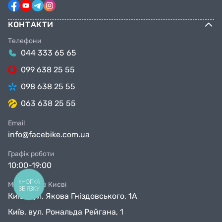
КОНТАКТИ
Телефони
044 333 65 65
099 638 25 55
098 638 25 55
063 638 25 55
Email
info@facebike.com.ua
Графік роботи
10:00-19:00
КНОПКА
Магазини в Києві
ЗВ'ЯЗКУ
Київ, вул. Якова Гніздовського, 1А
Київ, вул. Рональда Рейгана, 1