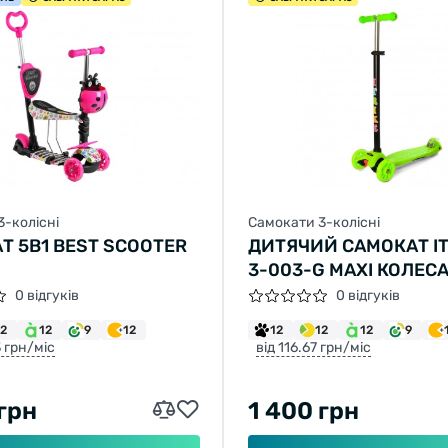
3-колісні
Самокати 3-колісні
Т 5В1 BEST SCOOTER
ДИТЯЧИЙ САМОКАТ IT
3-003-G MAXI КОЛЕСА
СВІТЯТЬСЯ
0 відгуків
0 відгуків
12
12
9
12
12
12
12
9
3 грн/міс
від 116.67 грн/міс
 грн
1 400 грн