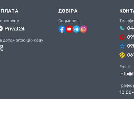
ОПЛАТА
ДОВІРА
КОНТ
ереказом
Соцмережі
Телеф
04
09
а допомогою QR-коду
09
06
Email
info@
Графік
10:00-
Магази
Київ, 
Київ, 