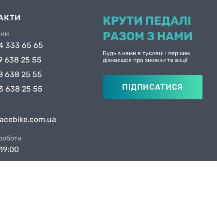
АКТИ
КРУТИ ПЕДАЛІ
они
РАЗОМ З НАМИ
4 333 65 65
Будь з нами в тусовці і першим
9 638 25 55
дізнаєшся про знижки та акції
8 638 25 55
ПІДПИСАТИСЯ
3 638 25 55
facebike.com.ua
 роботи
19:00
ни в Києві
вул. Якова Гніздовського, 1А
вул. Рональда Рейгана, 1