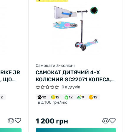
Самокати 3-колісні
RIKE JR
САМОКАТ ДИТЯЧИЙ 4-Х
, ЩО
КОЛІСНИЙ SC22071 КОЛЕСА,
ЩО СВІТЯТЬСЯ
0 відгуків
12
12
12
12
9
12
від 100 грн/міс
1 200 грн