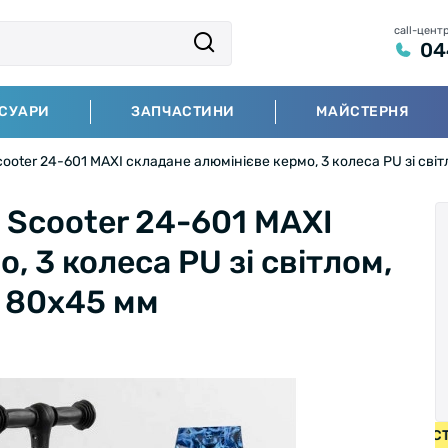
call-цент
04
СУАРИ
ЗАПЧАСТИНИ
МАЙСТЕРНЯ
ooter 24-601 MAXI складане алюмінієве кермо, 3 колеса PU зі сві
 Scooter 24-601 MAXI
, 3 колеса PU зі світлом,
є 80х45 мм
БЕЗКОШТОВНА ДОСТАВКА НА