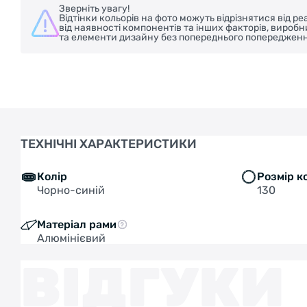
Зверніть увагу!
Відтінки кольорів на фото можуть відрізнятися від 
від наявності компонентів та інших факторів, вироб
та елементи дизайну без попереднього попередженн
ТЕХНІЧНІ ХАРАКТЕРИСТИКИ
Колір
Розмір к
Чорно-синій
130
Матеріал рами
Алюмінієвий
ВІДГУКИ