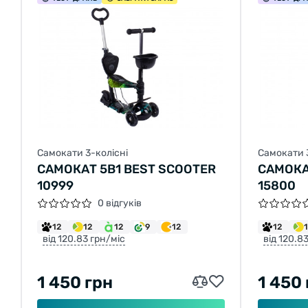
Самокати 3-колісні
Самокати 
САМОКАТ 5В1 BEST SCOOTER
САМОКА
10999
15800
0 відгуків
12
12
12
9
12
12
від 120.83 грн/міс
від 120.8
1 450 грн
1 450