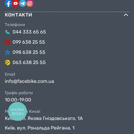
КОНТАКТИ
Телефони
044 333 65 65
099 638 25 55
098 638 25 55
063 638 25 55
Email
info@facebike.com.ua
Графік роботи
10:00-19:00
КНОПКА
Магазини в Києві
ЗВ'ЯЗКУ
Київ, вул. Якова Гніздовського, 1А
Київ, вул. Рональда Рейгана, 1