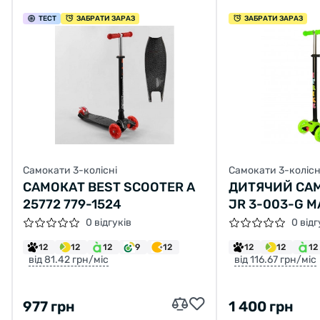
ТЕСТ
ЗАБРАТИ ЗАРАЗ
ЗАБРАТИ ЗАРАЗ
Самокати 3-колісні
Самокати 3-колісн
САМОКАТ BEST SCOOTER A
ДИТЯЧИЙ САМ
25772 779-1524
JR 3-003-G M
ЩО СВІТЯТЬС
0 відгуків
0 відг
12
12
12
9
12
12
12
12
від 81.42 грн/міс
від 116.67 грн/міс
977 грн
1 400 грн