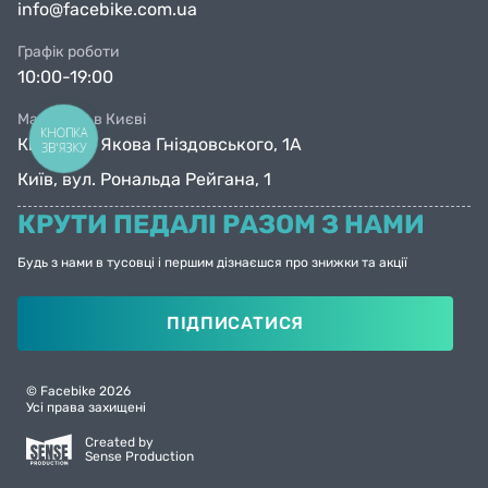
info@facebike.com.ua
Возраст
10 + лет
Графік роботи
Вес
8,2 кг
10:00-19:00
Тормоз
Есть
Магазини в Києві
КНОПКА
Київ, вул. Якова Гніздовського, 1А
ЗВ'ЯЗКУ
Максимальный вес
100 кг
Київ, вул. Рональда Рейгана, 1
пользователя
КРУТИ ПЕДАЛІ РАЗОМ З НАМИ
Дополнительные
Будь з нами в тусовці і першим дізнаєшся про знижки та акції
Габариты (Д х Ш)
92-112 x 58 см
ПІДПИСАТИСЯ
Рама, материал
сталь
© Facebike 2026
полиуретановые
Усі права захищені
Колеса
Created by
Sense Production