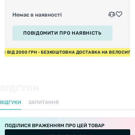
Немає в наявності
ПОВІДОМИТИ
ПРО НАЯВНІСТЬ
Чтобы привести его в движение, достаточно
попеременно двигать ногами на перекладине.
ЕДИ ВІД 2000 ГРН • БЕЗКОШТОВНА ДОСТАВКА НА ВЕЛОСИП
Ezyroller развивает скорость до 15 км/ч,
двигаясь «по-змеиному», без цепей или
педалей, без батареи с помощью простых
движений ног. Ребенок — генератор
мощности. Управляется этот детский самокат
ВІДГУКИ
с помощью ручек по бокам кресла
ВІДГУКИ
ЗАПИТАННЯ
ПОДІЛИСЯ ВРАЖЕННЯМ ПРО ЦЕЙ ТОВАР