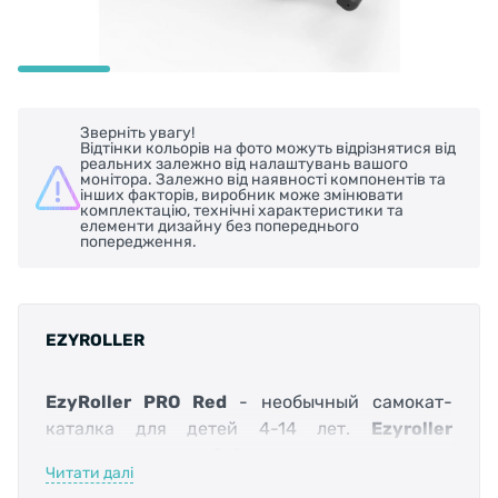
Зверніть увагу!
Відтінки кольорів на фото можуть відрізнятися від
реальних залежно від налаштувань вашого
монітора. Залежно від наявності компонентів та
інших факторів, виробник може змінювати
комплектацію, технічні характеристики та
елементи дизайну без попереднього
попередження.
EZYROLLER
EzyRoller PRO Red
- необычный самокат-
каталка для детей 4-14 лет.
Ezyroller
представляет собой низкое кресло с
Читати далі
металлической перекладиной и рулём.