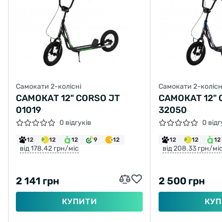
Самокати 2-колісні
Самокати 2-колісн
САМОКАТ 12" CORSO JT
САМОКАТ 12" 
01019
32050
0 відгуків
0 відг
12
12
12
9
12
12
12
12
від 178.42 грн/міс
від 208.33 грн/мі
2 141 грн
2 500 грн
КУПИТИ
КУП