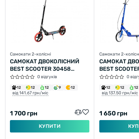
Самокати 2-колісні
Самокати 2-колісн
САМОКАТ ДВОКОЛІСНИЙ
САМОКАТ ДВ
BEST SCOOTER 30458
BEST SCOOTE
ЧОРНИЙ
0 відгуків
0 відг
12
12
12
9
12
12
12
12
від 141.67 грн/міс
від 137.50 грн/міс
1 700 грн
1 650 грн
КУПИТИ
КУП