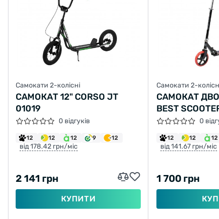
Самокати 2-колісні
Самокати 2-колісн
САМОКАТ 12" CORSO JT
САМОКАТ ДВ
01019
BEST SCOOTE
Welcome!
ЧОРНИЙ
0 відгуків
0 відг
Do you want to switch to the Dutch version of the
12
12
12
9
12
12
12
12
site or stay on the Ukrainian version?
від 178.42 грн/міс
від 141.67 грн/міс
SWITCH TO FACEBIKE.NL
2 141 грн
1 700 грн
STAY ON FACEBIKE.UA
КУПИТИ
КУП