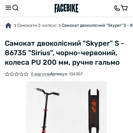
ПРО ТОВАР
ХАРАКТЕРИСТИКИ
ВІДГУКИ ТА ЗАПИТАННЯ
Самокати 2-колісні
Самокат двоколісний "Skyper" S - 8
Самокат двоколісний "Skyper" S -
86735 "Sirius", чорно-червоний,
колеса PU 200 мм, ручне гальмо
0 відгуків
Артикул:
134357