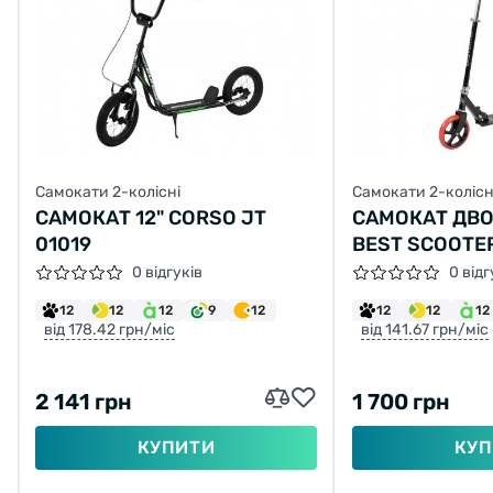
Самокати 2-колісні
Самокати 2-колісн
САМОКАТ 12" CORSO JT
САМОКАТ ДВ
01019
BEST SCOOTE
ЧОРНИЙ
0 відгуків
0 відг
12
12
12
9
12
12
12
12
від 178.42 грн/міс
від 141.67 грн/міс
2 141 грн
1 700 грн
КУПИТИ
КУП