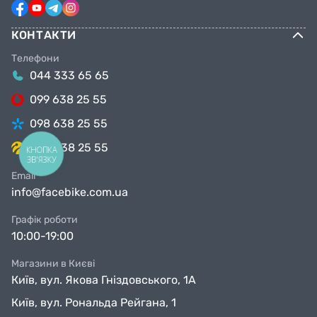
КОНТАКТИ
Телефони
044 333 65 65
099 638 25 55
098 638 25 55
063 638 25 55
КНОПКА
ЗВ'ЯЗКУ
Email
info@facebike.com.ua
Графік роботи
10:00-19:00
Магазини в Києві
Київ, вул. Якова Гніздовського, 1А
Київ, вул. Рональда Рейгана, 1