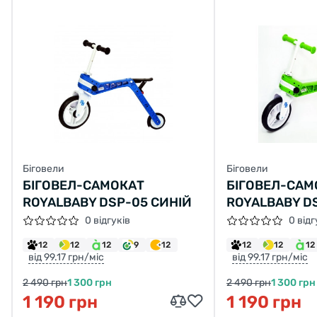
Біговели
Біговели
БІГОВЕЛ-САМОКАТ
БІГОВЕЛ-САМ
ROYALBABY DSP-05 СИНІЙ
ROYALBABY D
ЗЕЛЕНИЙ
0 відгуків
0 відг
12
12
12
9
12
12
12
12
від 99.17 грн/міс
від 99.17 грн/міс
2 490 грн
1 300 грн
2 490 грн
1 300 грн
1 190 грн
1 190 грн