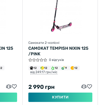
Самокати 2-колісні
IN 125
САМОКАТ TEMPISH NIXIN 125
/PINK
0 відгуків
12
12
12
12
9
12
від 249.17 грн/міс
2 990 грн
КУПИТИ