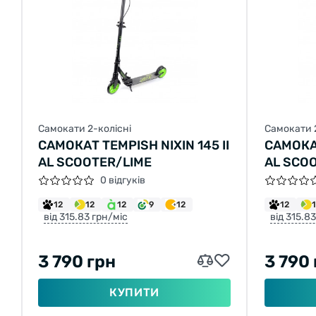
Самокати 2-колісні
Самокати 
САМОКАТ TEMPISH NIXIN 145 II
САМОКАТ
AL SCOOTER/LIME
AL SCO
0 відгуків
12
12
12
9
12
12
від 315.83 грн/міс
від 315.8
3 790 грн
3 790
КУПИТИ