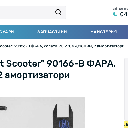
call-цент
04
СУАРИ
ЗАПЧАСТИНИ
МАЙСТЕРНЯ
Scooter" 90166-B ФАРА, колеса PU 230мм/180мм, 2 амортизатори
t Scooter" 90166-B ФАРА,
2 амортизатори
А НА ВЕЛОСИПЕДИ ВІД 2000 ГРН • БЕЗКОШТОВНА ДОСТАВ