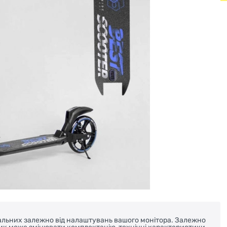
реальних залежно від налаштувань вашого монітора. Залежно