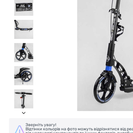
Зверніть увагу!
Відтінки кольорів на фото можуть відрізнятися від 