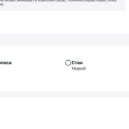
ник може змінювати комплектацію, технічні характеристики
я.
олеса
Стан
Новий