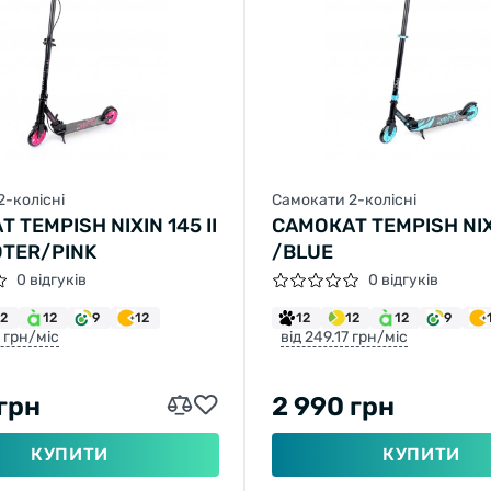
SWITCH TO FACEBIKE.NL
STAY ON FACEBIKE.UA
2-колісні
Самокати 2-колісні
 TEMPISH NIXIN 145 II
САМОКАТ TEMPISH NIX
OTER/PINK
/BLUE
0 відгуків
0 відгуків
12
12
9
12
12
12
12
9
3 грн/міс
від 249.17 грн/міс
 грн
2 990 грн
КУПИТИ
КУПИТИ