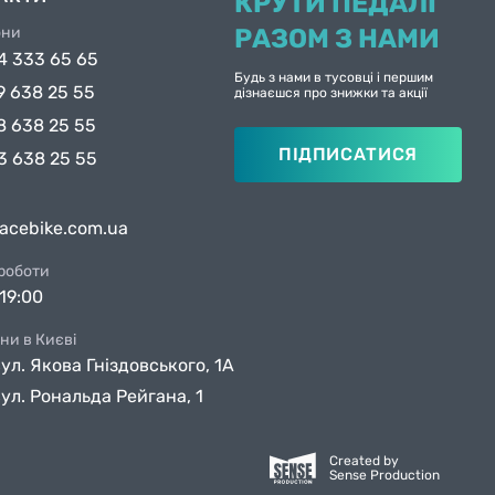
КРУТИ ПЕДАЛІ
они
РАЗОМ З НАМИ
4 333 65 65
Будь з нами в тусовці і першим
9 638 25 55
дізнаєшся про знижки та акції
8 638 25 55
ПІДПИСАТИСЯ
3 638 25 55
facebike.com.ua
 роботи
19:00
ни в Києві
вул. Якова Гніздовського, 1А
вул. Рональда Рейгана, 1
Created by
Sense Production