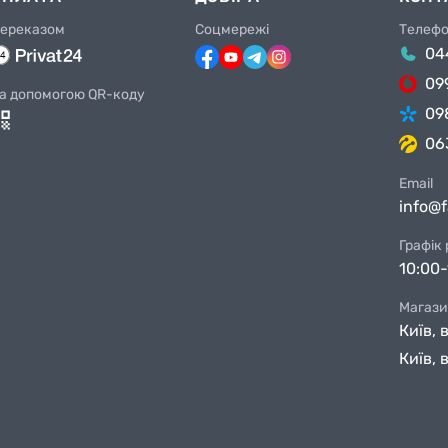
ереказом
Соцмережі
Телеф
04
09
а допомогою QR-коду
09
06
Email
info@
Графік
10:00-
Магази
Київ, 
Київ, 