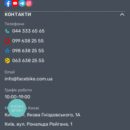
КОНТАКТИ
Телефони
044 333 65 65
099 638 25 55
098 638 25 55
063 638 25 55
Email
info@facebike.com.ua
Графік роботи
10:00-19:00
КНОПКА
Магазини в Києві
ЗВ'ЯЗКУ
Київ, вул. Якова Гніздовського, 1А
Київ, вул. Рональда Рейгана, 1