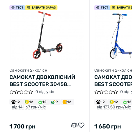
ТЕСТ
ЗАБРАТИ ЗАРАЗ
ТЕСТ
ЗАБРАТИ 
Самокати 2-колісні
Самокати 2-колісн
САМОКАТ ДВОКОЛІСНИЙ
САМОКАТ ДВ
BEST SCOOTER 30458
BEST SCOOTE
ЧОРНИЙ
0 відгуків
0 відг
12
12
12
9
12
12
12
12
від 141.67 грн/міс
від 137.50 грн/міс
1 700 грн
1 650 грн