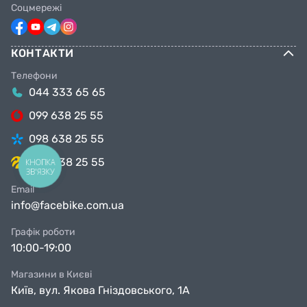
Соцмережі
КОНТАКТИ
Телефони
044 333 65 65
099 638 25 55
098 638 25 55
063 638 25 55
КНОПКА
ЗВ'ЯЗКУ
Email
info@facebike.com.ua
Графік роботи
10:00-19:00
Магазини в Києві
Київ, вул. Якова Гніздовського, 1А