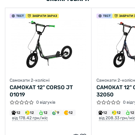
ТЕСТ
ЗАБРАТИ ЗАРАЗ
ТЕСТ
ЗАБРАТИ 
Самокати 2-колісні
Самокати 2-колісн
САМОКАТ 12" CORSO JT
САМОКАТ 12" 
01019
32050
0 відгуків
0 відг
12
12
12
9
12
12
12
12
від 178.42 грн/міс
від 208.33 грн/мі