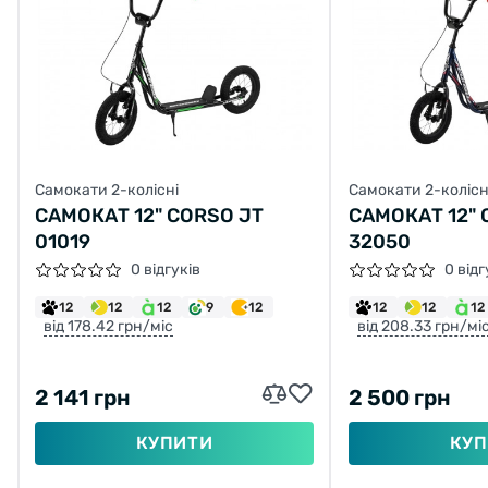
Самокати 2-колісні
Самокати 2-колісн
САМОКАТ 12" CORSO JT
САМОКАТ 12" 
01019
32050
0 відгуків
0 відг
12
12
12
9
12
12
12
12
від 178.42 грн/міс
від 208.33 грн/мі
2 141 грн
2 500 грн
КУПИТИ
КУП