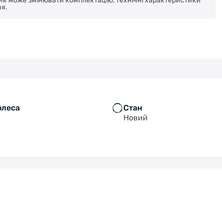
ник може змінювати комплектацію, технічні характеристики
я.
олеса
Стан
Новий