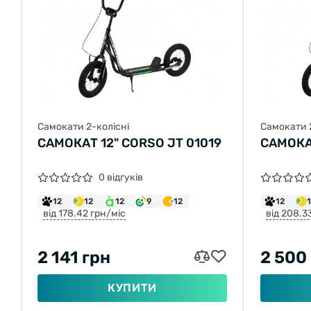
Самокати 2-колісні
Самокати 
САМОКАТ 12" CORSO JT 01019
САМОКАТ
0 відгуків
12
12
12
9
12
12
від 178.42 грн/міс
від 208.3
2 141 грн
2 500
КУПИТИ