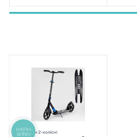
КНОПКА
Самокати 2-колісні
ЗВ'ЯЗКУ