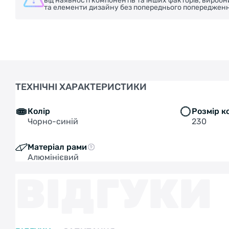
від наявності компонентів та інших факторів, вироб
та елементи дизайну без попереднього попередженн
ТЕХНІЧНІ ХАРАКТЕРИСТИКИ
Колір
Розмір к
Чорно-синій
230
Матеріал рами
Алюмінієвий
ВІДГУКИ