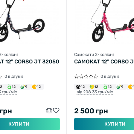
2-колісні
Самокати 2-колісні
 12" CORSO JT 32050
САМОКАТ 12" CORSO J
0 відгуків
0 відгуків
12
12
9
12
12
12
12
9
3 грн/міс
від 208.33 грн/міс
 грн
2 500 грн
КУПИТИ
КУПИТИ