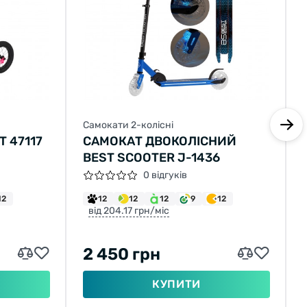
Самокати 2-колісні
T 47117
САМОКАТ ДВОКОЛІСНИЙ
BEST SCOOTER J-1436
0 відгуків
12
12
12
12
9
12
від 204.17 грн/міс
2 450 грн
КУПИТИ