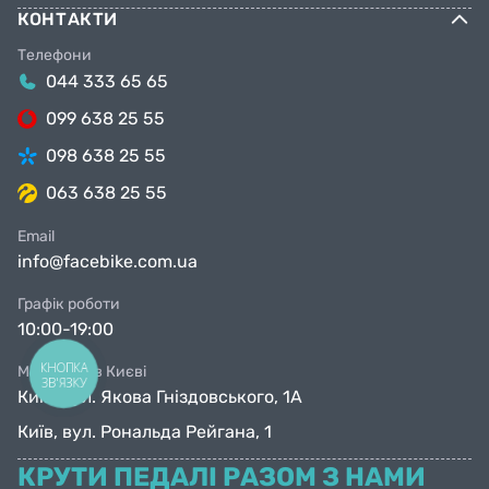
КОНТАКТИ
Телефони
044 333 65 65
099 638 25 55
098 638 25 55
063 638 25 55
Email
info@facebike.com.ua
Графік роботи
10:00-19:00
КНОПКА
Магазини в Києві
ЗВ'ЯЗКУ
Київ, вул. Якова Гніздовського, 1А
Київ, вул. Рональда Рейгана, 1
КРУТИ ПЕДАЛІ РАЗОМ З НАМИ