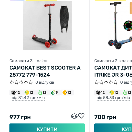
Самокати 3-колісні
Самокати 3-колісн
САМОКАТ BEST SCOOTER A
САМОКАТ ДИТ
25772 779-1524
ITRIKE JR 3-
ТРИКОЛІСНИ
0 відгуків
0 відг
12
12
12
9
12
12
12
12
від 81.42 грн/міс
від 58.33 грн/міс
977 грн
700 грн
КУПИТИ
КУП