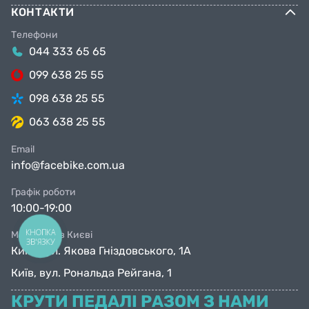
КОНТАКТИ
Телефони
044 333 65 65
099 638 25 55
098 638 25 55
063 638 25 55
Email
info@facebike.com.ua
Графік роботи
10:00-19:00
КНОПКА
Магазини в Києві
ЗВ'ЯЗКУ
Київ, вул. Якова Гніздовського, 1А
Київ, вул. Рональда Рейгана, 1
КРУТИ ПЕДАЛІ РАЗОМ З НАМИ