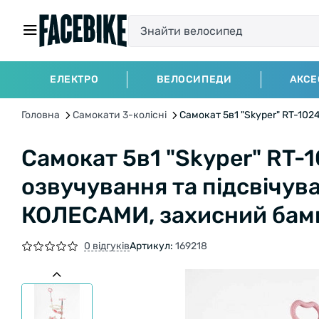
ЕЛЕКТРО
ВЕЛОСИПЕДИ
АКСЕ
Головна
Самокати 3-колісні
Самокат 5в1 "Skyper" RT-102
Самокат 5в1 "Skyper" RT-1
озвучування та підсвічув
КОЛЕСАМИ, захисний бам
0 відгуків
Артикул:
169218
БЕЗКОШТОВНА ДОСТАВКА НА ВЕЛОСИП