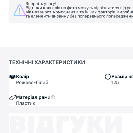
Зверніть увагу!
Відтінки кольорів на фото можуть відрізнятися від 
від наявності компонентів та інших факторів, вироб
та елементи дизайну без попереднього попередженн
ТЕХНІЧНІ ХАРАКТЕРИСТИКИ
Колір
Розмір к
Рожево-білий
125
Матеріал рами
Пластик
ВІДГУКИ