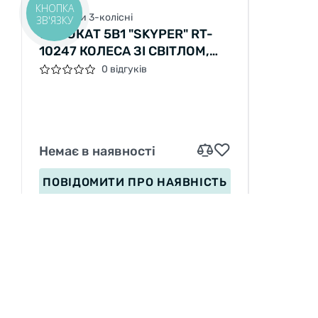
КНОПКА
Самокати 3-колісні
ЗВ'ЯЗКУ
САМОКАТ 5В1 "SKYPER" RT-
10247 КОЛЕСА ЗІ СВІТЛОМ,
УКР ОЗВУЧУВАННЯ ТА
0 відгуків
ПІДСВІЧУВАННЯ
ПЛАТФОРМИ, З ДОП.
КОЛЕСАМИ, ЗАХИСНИЙ
БАМПЕР
Немає в наявності
ПОВІДОМИТИ
ПРО НАЯВНІСТЬ