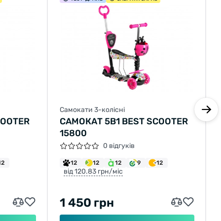
Самокати 3-колісні
COOTER
САМОКАТ 5В1 BEST SCOOTER
15800
0 відгуків
12
12
12
12
9
12
від 120.83 грн/міс
1 450 грн