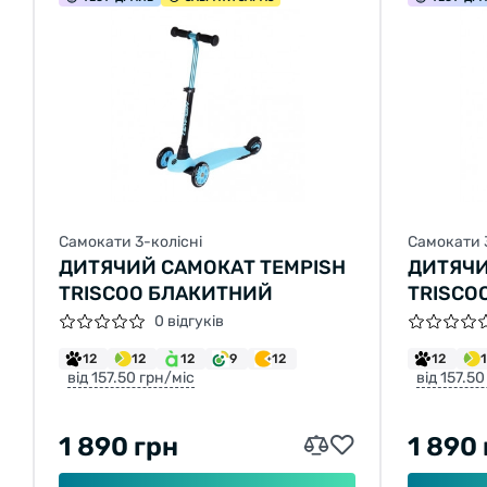
Самокати 3-колісні
Самокати 
ДИТЯЧИЙ САМОКАТ TEMPISH
ДИТЯЧИ
TRISCOO БЛАКИТНИЙ
TRISCO
0 відгуків
12
12
12
9
12
12
від 157.50 грн/міс
від 157.50
1 890 грн
1 890