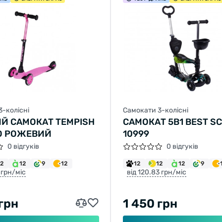
3-колісні
Самокати 3-колісні
Й САМОКАТ TEMPISH
САМОКАТ 5В1 BEST S
O РОЖЕВИЙ
10999
0 відгуків
0 відгуків
12
12
9
12
12
12
12
9
 грн/міс
від 120.83 грн/міс
 грн
1 450 грн