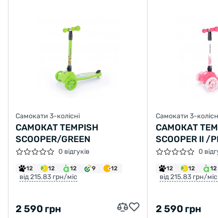
Самокати 3-колісні
Самокати 3-колісн
САМОКАТ TEMPISH
САМОКАТ TEM
SCOOPER/GREEN
SCOOPER II /P
0 відгуків
0 відг
12
12
12
9
12
12
12
12
від 215.83 грн/міс
від 215.83 грн/міс
2 590 грн
2 590 грн