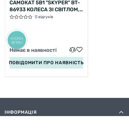
САМОКАТ 5В1 "SKYPER" BT-
86933 КОЛЕСА ЗІ СВІТЛОМ,
УКР ОЗВУЧУВАННЯ ТА
0 відгуків
ПІДСВІЧУВАННЯ
ПЛАТФОРМИ, З ДОП.
КОЛЕСАМИ, ЗАХИСНИЙ
КНОПКА
ЗВ'ЯЗКУ
БАМПЕР
Немає в наявності
ПОВІДОМИТИ
ПРО НАЯВНІСТЬ
ІНФОРМАЦІЯ
Вакансії