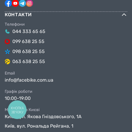
КОНТАКТИ
Телефони
044 333 65 65
099 638 25 55
098 638 25 55
063 638 25 55
Email
info@facebike.com.ua
Графік роботи
10:00-19:00
КНОПКА
Магазини в Києві
ЗВ'ЯЗКУ
Київ, вул. Якова Гніздовського, 1А
Київ, вул. Рональда Рейгана, 1