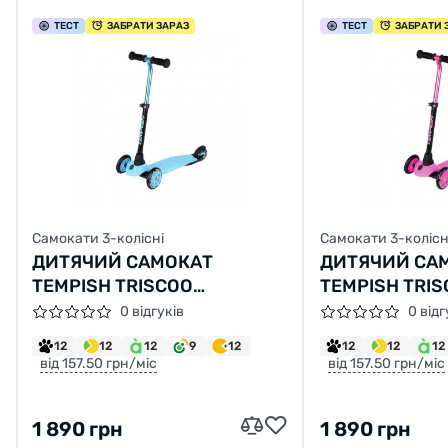
ТЕСТ
ЗАБРАТИ ЗАРАЗ
ТЕСТ
ЗАБРАТИ 
Самокати 3-колісні
Самокати 3-колісн
ДИТЯЧИЙ САМОКАТ
ДИТЯЧИЙ СА
TEMPISH TRISCOO
TEMPISH TRI
БЛАКИТНИЙ
РОЖЕВИЙ
0 відгуків
0 відг
12
12
12
9
12
12
12
12
від 157.50 грн/міс
від 157.50 грн/міс
1 890 грн
1 890 грн