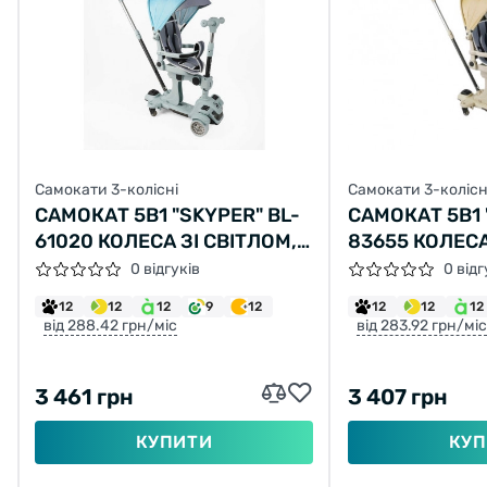
Самокати 3-колісні
Самокати 3-колісн
САМОКАТ 5В1 "SKYPER" BL-
САМОКАТ 5В1 
61020 КОЛЕСА ЗІ СВІТЛОМ,
83655 КОЛЕСА
ДОДАТКОВІ КОЛЕСА
ДОДАТКОВІ К
0 відгуків
0 відг
12
12
12
9
12
12
12
12
від 288.42 грн/міс
від 283.92 грн/міс
3 461 грн
3 407 грн
КУПИТИ
КУП