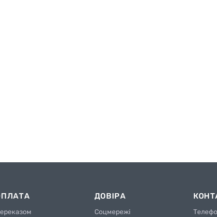
ОПЛАТА
ДОВІРА
КОНТ
ереказом
Соцмережі
Телеф