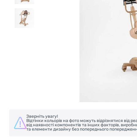
Зверніть увагу!
Відтінки кольорів на фото можуть відрізнятися від 
від наявності компонентів та інших факторів, вироб
та елементи дизайну без попереднього попередженн