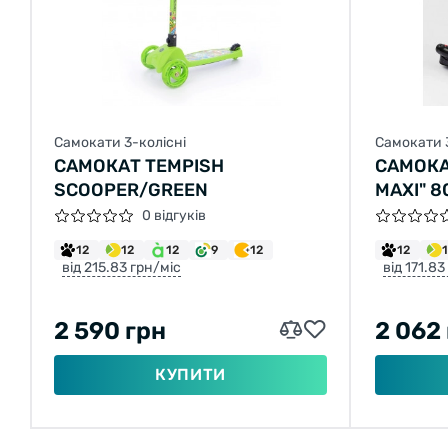
Самокати 3-колісні
Самокати 
САМОКАТ TEMPISH
САМОКА
SCOOPER/GREEN
MAXI" 8
ПАРОГЕ
0 відгуків
ДИМ, ТУ
12
12
12
9
12
12
ПЛАСТМ
від 215.83 грн/міс
від 171.83
120Х40
АЛЮМІН
2 590 грн
2 062
КУПИТИ