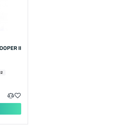
OPER II
12