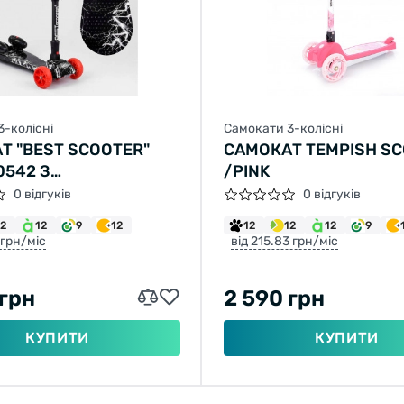
3-колісні
Самокати 3-колісні
Т "BEST SCOOTER"
САМОКАТ TEMPISH SCO
0542 З
/PINK
НЕРАТОРОМ МУЗИКА,
0 відгуків
0 відгуків
РБІНИ,
12
12
9
12
12
12
12
9
АСОВИЙ, КОЛЕСА PU
 грн/міс
від 215.83 грн/міс
ММ, СКЛАДНЕ
ІЄВЕ КЕРМО
 грн
2 590 грн
КУПИТИ
КУПИТИ