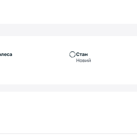
олеса
Стан
Новий