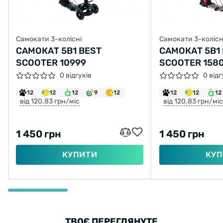
Самокати 3-колісні
Самокати 3-колісн
САМОКАТ 5В1 BEST
САМОКАТ 5В1
SCOOTER 10999
SCOOTER 158
0 відгуків
0 відг
12
12
12
9
12
12
12
12
від 120.83 грн/міс
від 120.83 грн/міс
1 450 грн
1 450 грн
КУПИТИ
КУП
ТВОЄ ПЕРЕГЛЯНУТЕ