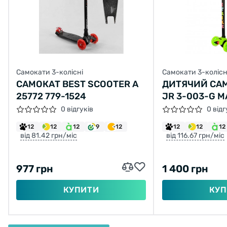
Самокати 3-колісні
Самокати 3-колісн
САМОКАТ BEST SCOOTER A
ДИТЯЧИЙ САМ
25772 779-1524
JR 3-003-G M
ЩО СВІТЯТЬС
0 відгуків
0 відг
12
12
12
9
12
12
12
12
від 81.42 грн/міс
від 116.67 грн/міс
977 грн
1 400 грн
КУПИТИ
КУП