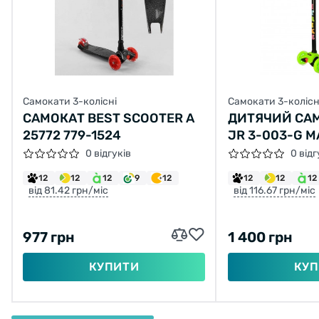
Самокати 3-колісні
Самокати 3-колісн
САМОКАТ BEST SCOOTER A
ДИТЯЧИЙ САМ
25772 779-1524
JR 3-003-G M
ЩО СВІТЯТЬС
0 відгуків
0 відг
12
12
12
9
12
12
12
12
від 81.42 грн/міс
від 116.67 грн/міс
977 грн
1 400 грн
КУПИТИ
КУП