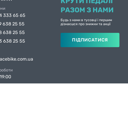
КРУТИ ПЕДАЛІ
они
РАЗОМ З НАМИ
4 333 65 65
Будь з нами в тусовці і першим
9 638 25 55
дізнаєшся про знижки та акції
8 638 25 55
ПІДПИСАТИСЯ
3 638 25 55
facebike.com.ua
 роботи
19:00
ни в Києві
вул. Якова Гніздовського, 1А
вул. Рональда Рейгана, 1
Created by
Sense Production