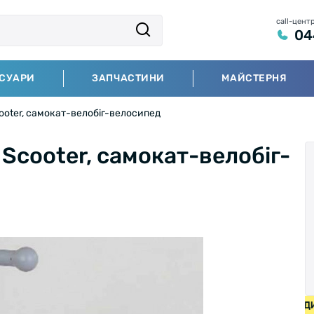
call-цент
04
СУАРИ
ЗАПЧАСТИНИ
МАЙСТЕРНЯ
cooter, самокат-велобіг-велосипед
 Scooter, самокат-велобіг-
ИПЕДИ ВІД 2000 ГРН • БЕЗКОШТОВНА ДОСТАВКА НА ВЕЛОС