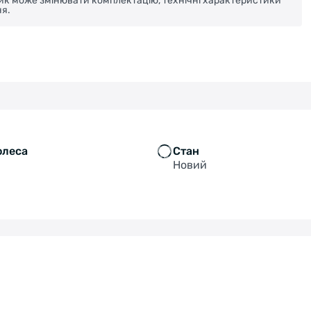
ник може змінювати комплектацію, технічні характеристики
я.
олеса
Стан
Новий