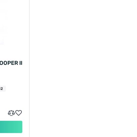
OPER II
12