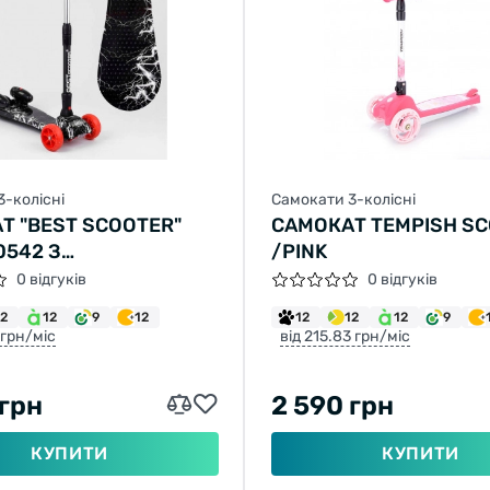
3-колісні
Самокати 3-колісні
Т "BEST SCOOTER"
САМОКАТ TEMPISH SCO
0542 З
/PINK
НЕРАТОРОМ МУЗИКА,
0 відгуків
0 відгуків
РБІНИ,
12
12
9
12
12
12
12
9
АСОВИЙ, КОЛЕСА PU
 грн/міс
від 215.83 грн/міс
ММ, СКЛАДНЕ
ІЄВЕ КЕРМО
 грн
2 590 грн
КУПИТИ
КУПИТИ