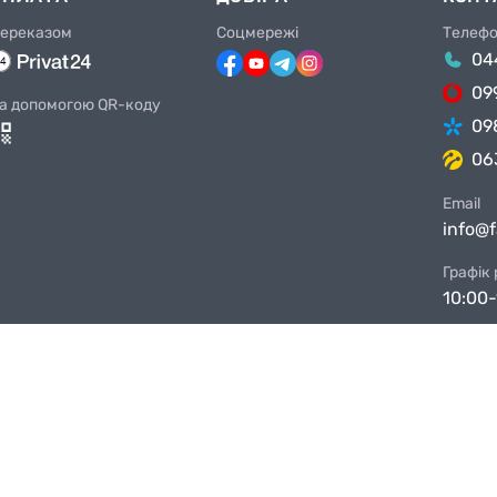
ереказом
Соцмережі
Телеф
04
09
а допомогою QR-коду
09
06
Email
info@
Графік
10:00-
Магази
Київ, 
Київ, 