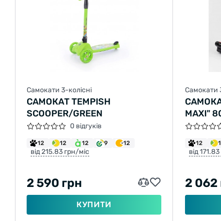
Самокати 3-колісні
Самокати 
САМОКАТ TEMPISH
САМОКА
SCOOPER/GREEN
MAXI" 8
ПАРОГЕ
0 відгуків
ДИМ, ТУ
12
12
12
9
12
12
ПЛАСТМ
від 215.83 грн/міс
від 171.83
120Х40
АЛЮМІН
2 590 грн
2 062
КУПИТИ