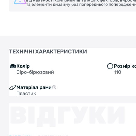
від наявності компонентів та інших факторів, вироб
та елементи дизайну без попереднього попередженн
ТЕХНІЧНІ ХАРАКТЕРИСТИКИ
Колір
Розмір к
Сіро-бірюзовий
110
Матеріал рами
Пластик
ВІДГУКИ