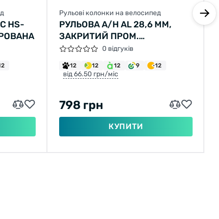
ед
Рульові колонки на велосипед
C HS-
РУЛЬОВА A/H AL 28,6 ММ,
ЕГРОВАНА
ЗАКРИТИЙ ПРОМ.
ПІДШИПНИК, ЧОРНИЙ
0 відгуків
12
12
12
12
9
12
від 66.50 грн/міс
798 грн
КУПИТИ