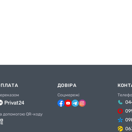
ОПЛАТА
ДОВІРА
КОНТ
ереказом
Соцмережі
Телеф
04
09
а допомогою QR-коду
09
06