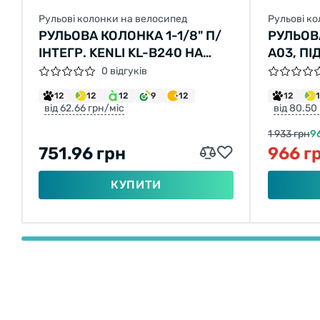
Рульові колонки на велосипед
Рульові к
РУЛЬОВА КОЛОНКА 1-1/8" П/
РУЛЬОВ
ІНТЕГР. KENLI KL-В240 НА
A03, П
ПРОМ. ПІДШИПН.З
Ø30,0
0 відгуків
ПЕРЕХІДНИКОМ НА 1,5" ШТОК
12
12
12
9
12
12
ВИЛКИ (ЧОРНИЙ)
від 62.66 грн/міс
від 80.50
1 933 грн
9
751.96 грн
966 г
КУПИТИ