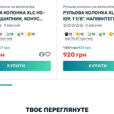
олонки на велосипед
Рульові колонки на велосип
А КОЛОНКА XLC HS-
РУЛЬОВА КОЛОНКА XL
ІДШИПНИК, КОНУС
I09, 1 1/8", НАПІВІНТ
0 відгуків
0 відгуків
12
12
9
12
12
12
12
9
 грн/міс
від 76.67 грн/міс
67 грн
1 841 грн
921 грн
рн
920 грн
КУПИТИ
КУПИТИ
ТВОЄ ПЕРЕГЛЯНУТЕ