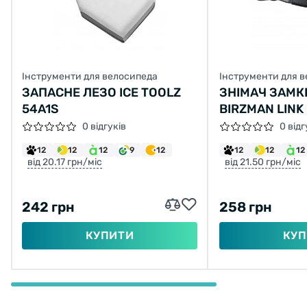
Інструменти для велосипеда
Інструменти для 
ЗАПАСНЕ ЛЕЗО ICE TOOLZ
ЗНІМАЧ ЗАМК
54A1S
BIRZMAN LINK
0 відгуків
0 відг
12
12
12
9
12
12
12
12
від 20.17 грн/міс
від 21.50 грн/міс
242 грн
258 грн
КУПИТИ
КУП