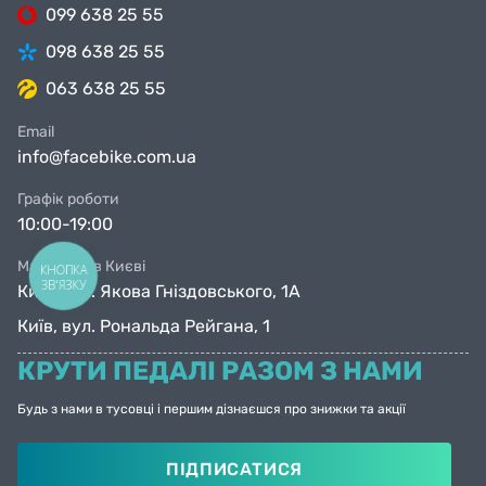
099 638 25 55
098 638 25 55
063 638 25 55
Email
info@facebike.com.ua
Графік роботи
10:00-19:00
Магазини в Києві
КНОПКА
ЗВ'ЯЗКУ
Київ, вул. Якова Гніздовського, 1А
Київ, вул. Рональда Рейгана, 1
КРУТИ ПЕДАЛІ РАЗОМ З НАМИ
Будь з нами в тусовці і першим дізнаєшся про знижки та акції
ПІДПИСАТИСЯ