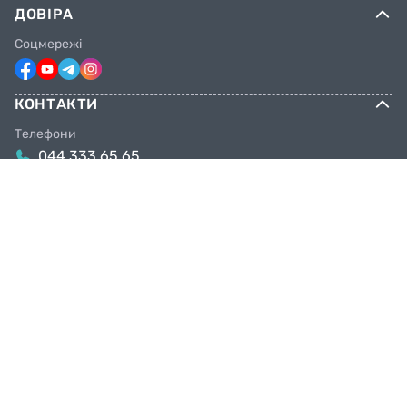
ДОВІРА
Соцмережі
КОНТАКТИ
Телефони
044 333 65 65
099 638 25 55
098 638 25 55
063 638 25 55
Email
info@facebike.com.ua
Графік роботи
10:00-19:00
Магазини в Києві