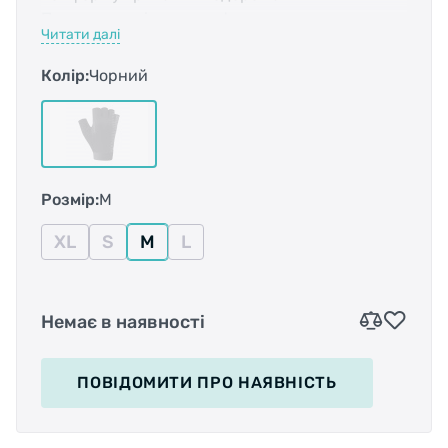
Подовжена ділянка зап'ястя тримає
Читати далі
рукавички на місці.
Долоня анатомічної форми.
Колір:
Чорний
Петлі для полегшення зняття рукавичок.
Силіконовий принт на долоні для кращого
захоплення.
Матеріал тильної сторони долоні: 59%
поліамід, 26% еластан, 10% поліестер, 5%
Розмір:
M
бавовна.
Матеріал долоні: 80% поліестер, 20% еластан.
XL
S
M
L
Немає в наявності
ПОВІДОМИТИ
ПРО НАЯВНІСТЬ