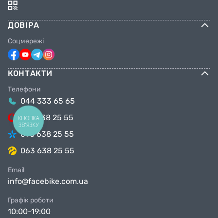
39 / 23,5 см;
ДОВІРА
Соцмережі
40 / 24,5 см;
КОНТАКТИ
41 / 25 см;
Телефони
044 333 65 65
099 638 25 55
КНОПКА
42 / 26 см;
ЗВ'ЯЗКУ
098 638 25 55
063 638 25 55
43 / 27 см;
Email
info@facebike.com.ua
44 / 28 см;
Графік роботи
10:00-19:00