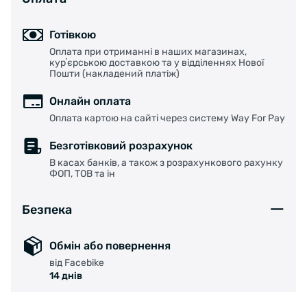
одной заготовки, а оси колес расположены в
один ряд. Колеса оснащены полой осью для
Готівкою
снижения общего веса. Шасси регулируется
Оплата при отриманні в наших магазинах,
как в поперечном, так и в продольном
курʼєрською доставкою та у відділеннях Нової
Пошти (накладений платіж)
направлении.
Онлайн оплата
Оплата картою на сайті через систему Way For Pay
Характеристики:
Безготівковий розрахунок
В касах банків, а також з розрахункового рахунку
ФОП, ТОВ та ін
Назначение: Урбан (Стрит) и фристайл;
Безпека
Материал каркаса: Полиэтиленовый, из двух
Обмін або повернення
составных частей;
від Facebike
14 днів
Материал лайнера: Нейлон, усилен в нижней