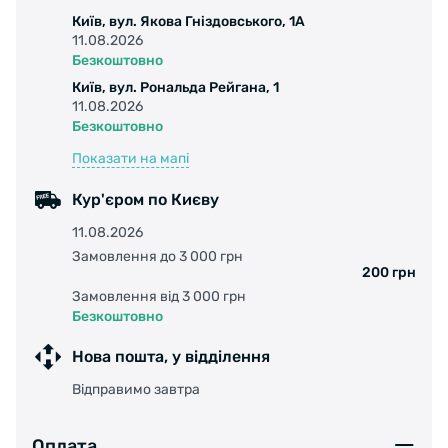
Київ, вул. Якова Гніздовського, 1А
11.08.2026
Безкоштовно
Каркас и шасси разработаны для того, чтобы
Київ, вул. Рональда Рейгана, 1
выдерживать высокие нагрузки во время
11.08.2026
исполнения обычных элементов фристайла
Безкоштовно
или преодоления городских препятствий.
Показати на мапі
Каркас изготовлен из полиэтилена, состоит
из двух частей: вентилируемый в нижней
Кур'єром по Києву
части и подошве, а в верхней оборудован
11.08.2026
авто-застежкой с пружинным механизмом.
Замовлення до 3 000 грн
200 грн
Замовлення від 3 000 грн
Безкоштовно
Под каблуком есть амортизатор для более
Нова пошта, у відділення
комфортной езды, а в открытой боковой части
Відправимо завтра
находится съемный протектор, который
крепится двумя винтами. Ходовая часть
выполнена методом литья под давлением из
Оплата