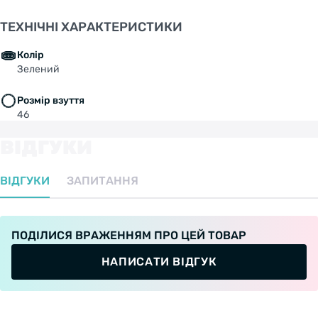
части закаленным ПВХ;
ТЕХНІЧНІ ХАРАКТЕРИСТИКИ
Колір
Шасси: Изготовлено по технологии литья с
Зелений
высоким давлением;
Розмір взуття
46
Колеса: Freestyle SHR PU;
ВІДГУКИ
ВІДГУКИ
ЗАПИТАННЯ
Диаметр колес: 76 мм / 80 мм (В зависимости
от размера обуви);
ПОДІЛИСЯ ВРАЖЕННЯМ ПРО ЦЕЙ ТОВАР
Жесткость колес: 85A;
НАПИСАТИ ВІДГУК
Подшипники: ABEC 7 хромированная сталь;