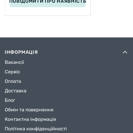
ПОВІДОМИТИ
ПРО НАЯВНІСТЬ
33 - 36 / 20 - 23 см;
37 - 40 / 23 - 25,5 см;
ІНФОРМАЦІЯ
Вакансії
40 - 43 / 25,5 - 27,5 см.
Сервіс
Оплата
Степень допустимой спортивной нагрузки -
Доставка
3
- это рекреационный уровень нагрузки,
товары среднего уровня очень популярны
Блог
среди любителей спорта. Маркированные
Обмін та повернення
данной меткой изделия подходят для
Контактна інформація
регулярного использования и справляются со
средними нагрузками и обычно оснащены
Політика конфіденційності