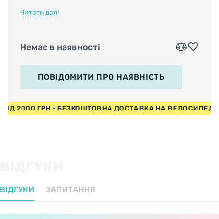
как для начинающих, так и для продвинутых
Читати далі
роллеров. Уникальной особенностью данной
модели является возможность изменения их
внешнего вида за счет комбинирования
Немає в наявності
различного цвета шнурков и стильных
аксессуаров, которые крепятся к ботинку на
липучке. Таким образом, Вы получаете 12
ПОВІДОМИТИ
ПРО НАЯВНІСТЬ
цветовых решений под любой стиль одежды.
И ВІД 2000 ГРН • БЕЗКОШТОВНА ДОСТАВКА НА ВЕЛОСИПЕД
Алюминиевая рама из облегченного сплава
очень крепкая, обеспечивает высокий
уровень контроля во время езды, что
ВІДГУКИ
позволяет эффективно улучшать свои навыки.
ВІДГУКИ
ЗАПИТАННЯ
Анатомический бандаж внутри ботинка