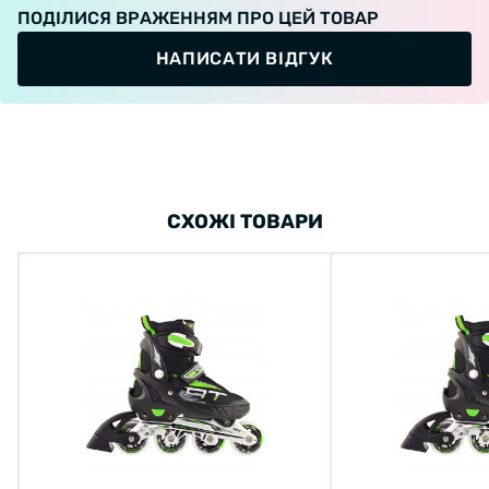
ПОДІЛИСЯ ВРАЖЕННЯМ ПРО ЦЕЙ ТОВАР
надежно фиксирует ногу, улучшая контроль.
Система вентиляции включает в себя
НАПИСАТИ ВІДГУК
вентиляцию лайнера через современный
материал Nylex и подошву. Простая система
регулировки нажатием одной кнопки
позволит легко и быстро отрегулировать
ролики под нужный размер.
Характеристики:
СХОЖІ ТОВАРИ
Назначение: Фитнес;
Материал ботинка: Нейлон;
Материал внутренней части ботинка: Nylex,