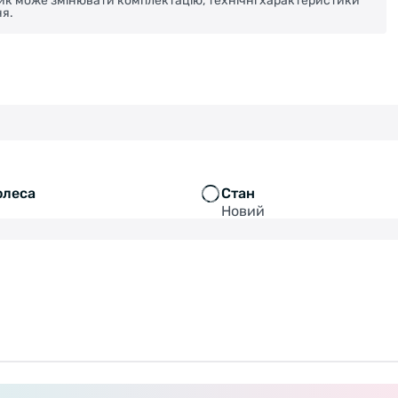
ник може змінювати комплектацію, технічні характеристики
я.
олеса
Стан
Новий