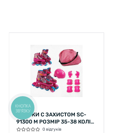
КНОПКА
Ролики
ЗВ'ЯЗКУ
РОЛИКИ С ЗАХИСТОМ SC-
91300 М РОЗМІР 35-38 КОЛІР
РОЖЕВИЙ
0 відгуків