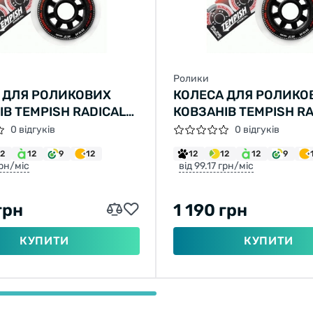
Ролики
 ДЛЯ РОЛИКОВИХ
КОЛЕСА ДЛЯ РОЛИКО
ІВ TEMPISH RADICAL
КОВЗАНІВ TEMPISH R
MM 84A
80X24 MM 84A
0 відгуків
0 відгуків
12
12
9
12
12
12
12
9
грн/міс
від 99.17 грн/міс
грн
1 190 грн
КУПИТИ
КУПИТИ