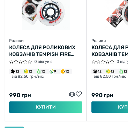
Ролики
Ролики
КОЛЕСА ДЛЯ РОЛИКОВИХ
КОЛЕСА ДЛЯ 
КОВЗАНІВ TEMPISH FIRE
КОВЗАНІВ TEM
76X24 85A
70X24 84A WH
0 відгуків
0 відг
PCS)
12
12
12
9
12
12
12
12
від 82.50 грн/міс
від 82.50 грн/міс
990 грн
990 грн
КУПИТИ
КУП