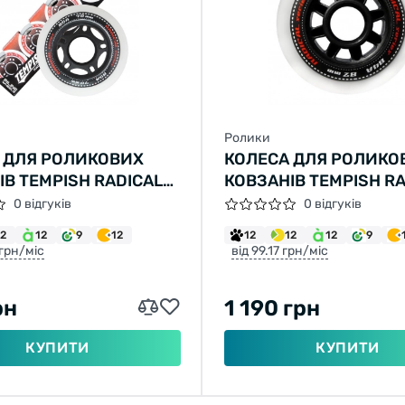
Ролики
 ДЛЯ РОЛИКОВИХ
КОЛЕСА ДЛЯ РОЛИКО
ІВ TEMPISH RADICAL
КОВЗАНІВ TEMPISH R
4A WHEEL SET (4 PCS)
72X24 84A WHEEL SET 
0 відгуків
0 відгуків
12
12
9
12
12
12
12
9
 грн/міс
від 99.17 грн/міс
рн
1 190 грн
КУПИТИ
КУПИТИ