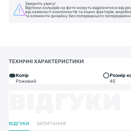
Зверніть увагу!
Відтінки кольорів на фото можуть відрізнятися від 
від наявності компонентів та інших факторів, вироб
та елементи дизайну без попереднього попередженн
ТЕХНІЧНІ ХАРАКТЕРИСТИКИ
Колір
Розмір к
Рожевий
45
ВІДГУКИ
ВІДГУКИ
ЗАПИТАННЯ