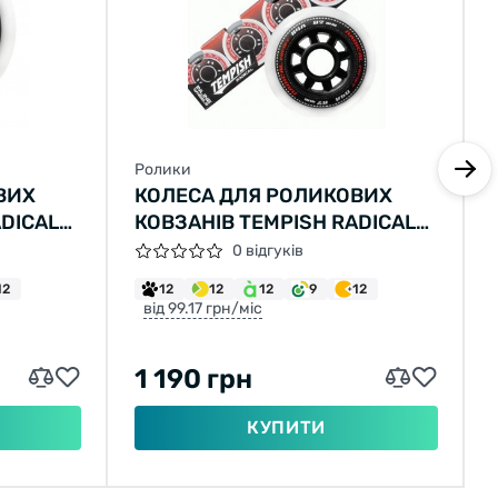
Ролики
ВИХ
КОЛЕСА ДЛЯ РОЛИКОВИХ
ADICAL
КОВЗАНІВ TEMPISH RADICAL
(4 PCS)
76X24 MM 84A
0 відгуків
12
12
12
12
9
12
від 99.17 грн/міс
1 190 грн
КУПИТИ