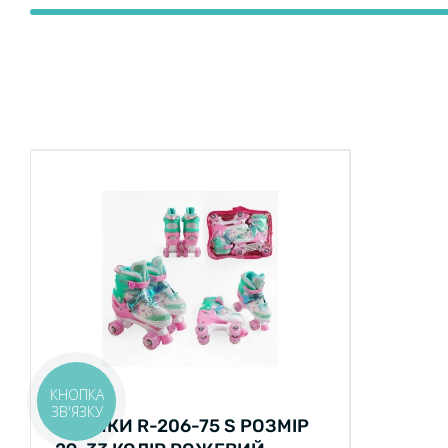
КНОПКА
Ролики
ЗВ'ЯЗКУ
РОЛИКИ R-206-75 S РОЗМІР