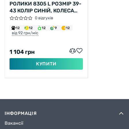
РОЛИКИ 8305 L РОЗМІР 39-
43 КОЛІР СИНІЙ, КОЛЕСА
PU, D – 9 СМ, АЛЮМІНІЄВА
0 відгуків
РАМА, ГАЛЬМА,
12
12
12
9
12
ПІДШИПНИК ABEC-7
від 92 грн/міс
1 104 грн
КУПИТИ
ІНФОРМАЦІЯ
Вакансії