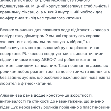
змінюватися або потрібна можливість точного
підлаштування. Міцний корпус забезпечує стабільність і
правильну фіксацію, а м’який внутрішній чобіток дає
комфорт навіть під час тривалого катання.
Велике значення для плавного ходу відіграють колеса з
поліуретану діаметром 9 см, які гарантують хороше
зчеплення з асфальтом, зменшують вібрації та
забезпечують контрольований рух на різних типах
поверхонь. PU-колеса поєднуються з високоточними
підшипниками класу ABEC-7, які роблять катання
легким, швидким та плавним. Таке поєднання дозволяє
роликам добре розганятися та довго тримати швидкість
без зайвих зусиль, що особливо важливо для новачків та
любителів фітнес-катання.
Алюмінієва рама додає конструкції жорсткості,
витривалості та стійкості до навантажень, що значно
підвищує керованість роликів порівняно з пластиковими