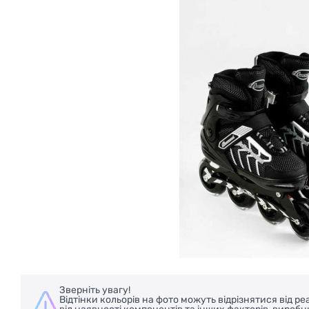
Зверніть увагу!
Відтінки кольорів на фото можуть відрізнятися від 