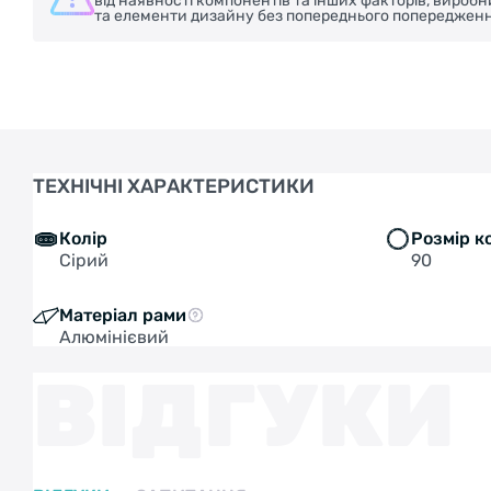
від наявності компонентів та інших факторів, вироб
та елементи дизайну без попереднього попередженн
ТЕХНІЧНІ ХАРАКТЕРИСТИКИ
Колір
Розмір к
Сірий
90
Матеріал рами
Алюмінієвий
ВІДГУКИ