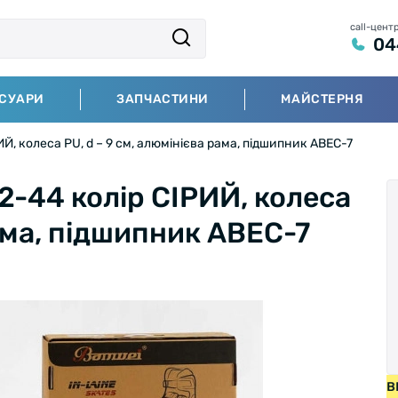
call-цент
04
СУАРИ
ЗАПЧАСТИНИ
МАЙСТЕРНЯ
Й, колеса PU, d – 9 см, алюмінієва рама, підшипник ABEC-7
2-44 колір СІРИЙ, колеса
рама, підшипник ABEC-7
И ВІД 2000 ГРН • БЕЗКОШТОВНА ДОСТАВКА НА ВЕЛОСИПЕ