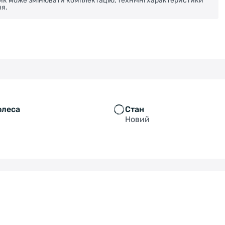
ник може змінювати комплектацію, технічні характеристики
я.
олеса
Стан
Новий