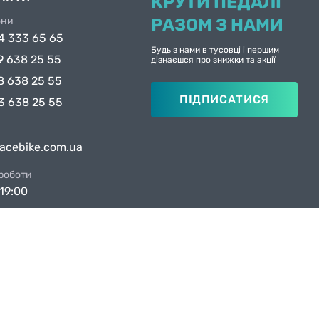
КРУТИ ПЕДАЛІ
они
РАЗОМ З НАМИ
4 333 65 65
Будь з нами в тусовці і першим
9 638 25 55
дізнаєшся про знижки та акції
8 638 25 55
ПІДПИСАТИСЯ
3 638 25 55
facebike.com.ua
 роботи
19:00
ни в Києві
вул. Якова Гніздовського, 1А
вул. Рональда Рейгана, 1
Created by
Sense Production