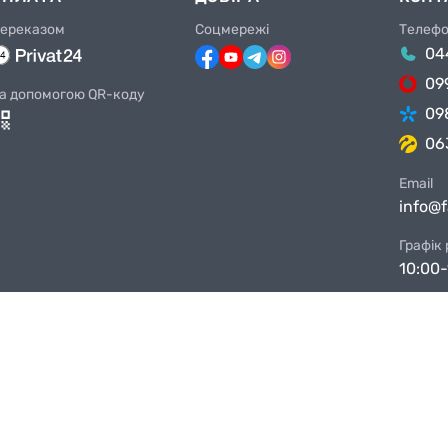
ереказом
Соцмережі
Телеф
04
09
а допомогою QR-коду
09
06
Email
info@
Графік
10:00-
Магази
Київ, 
Київ, 