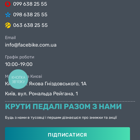
099 638 25 55
098 638 25 55
063 638 25 55
Email
info@facebike.com.ua
Графік роботи
10:00-19:00
Магазини в Києві
КНОПКА
ЗВ'ЯЗКУ
Київ, вул. Якова Гніздовського, 1А
Київ, вул. Рональда Рейгана, 1
КРУТИ ПЕДАЛІ РАЗОМ З НАМИ
Будь з нами в тусовці і першим дізнаєшся про знижки та акції
ПІДПИСАТИСЯ