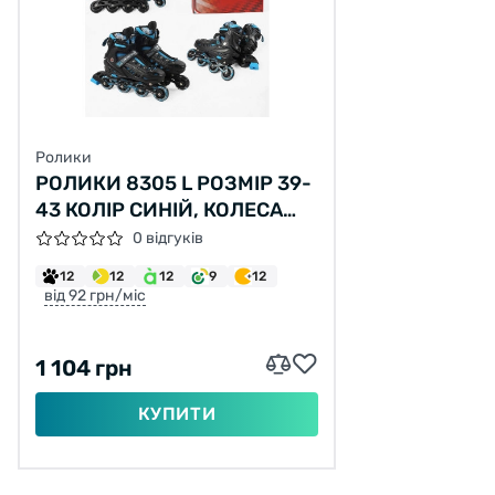
Ролики
РОЛИКИ 8305 L РОЗМІР 39-
43 КОЛІР СИНІЙ, КОЛЕСА
PU, D – 9 СМ, АЛЮМІНІЄВА
0 відгуків
РАМА, ГАЛЬМА,
12
12
12
9
12
ПІДШИПНИК ABEC-7
від 92 грн/міс
1 104 грн
КУПИТИ