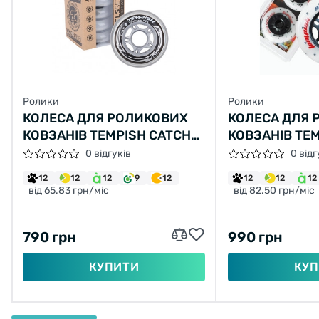
Ролики
Ролики
КОЛЕСА ДЛЯ РОЛИКОВИХ
КОЛЕСА ДЛЯ 
КОВЗАНІВ TEMPISH CATCH
КОВЗАНІВ TEM
76X24 82A
76X24 85A
0 відгуків
0 відг
12
12
12
9
12
12
12
12
від 65.83 грн/міс
від 82.50 грн/міс
790 грн
990 грн
КУПИТИ
КУП