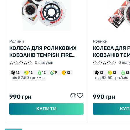
Ролики
Ролики
КОЛЕСА ДЛЯ РОЛИКОВИХ
КОЛЕСА ДЛЯ 
КОВЗАНІВ TEMPISH FIRE
КОВЗАНІВ TEM
76X24 85A
70X24 84A WH
0 відгуків
0 відг
PCS)
12
12
12
9
12
12
12
12
від 82.50 грн/міс
від 82.50 грн/міс
990 грн
990 грн
КУПИТИ
КУП