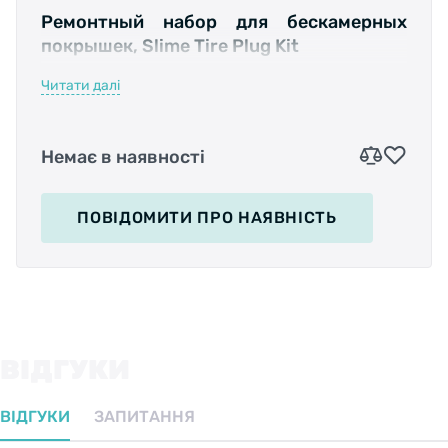
Ремонтный набор для бескамерных
покрышек, Slime Tire Plug Kit
Читати далі
Немає в наявності
Подходит для бескамерных внедорожных
ПОВІДОМИТИ
ПРО НАЯВНІСТЬ
шин, включая квадроциклы, косилки и т.д.
Содержит все необходимое для устранения
неприятных проколов. Просто вставьте
расширитель в отверстие прокола и
проверните пару раз, чтобы очистить и убрать
ВІДГУКИ
мусор. Затем введите входящую в комплект
латку, покрыв её резиновым клеем, зажмите
ВІДГУКИ
ЗАПИТАННЯ
отверстие и - вуаля! Прокола, больше нет.