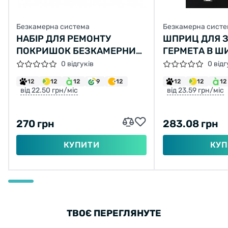
Безкамерна система
Безкамерна систе
НАБІР ДЛЯ РЕМОНТУ
ШПРИЦ ДЛЯ 
ПОКРИШОК БЕЗКАМЕРНИХ
ГЕРМЕТА В Ш
KLS REPAIR KIT
RL225-2 З І
0 відгуків
0 відг
ДЛЯ КЛАПАН
12
12
12
9
12
12
12
12
від 22.50 грн/міс
від 23.59 грн/міс
270 грн
283.08 грн
КУПИТИ
КУП
ТВОЄ ПЕРЕГЛЯНУТЕ