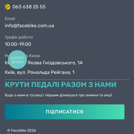
063 638 25 55
Email
info@facebike.com.ua
Графік роботи
10:00-19:00
Магазини в Києві
КНОПКА
ЗВ'ЯЗКУ
Київ, вул. Якова Гніздовського, 1А
Київ, вул. Рональда Рейгана, 1
КРУТИ ПЕДАЛІ РАЗОМ З НАМИ
Будь з нами в тусовці і першим дізнаєшся про знижки та акції
ПІДПИСАТИСЯ
© Facebike 2026