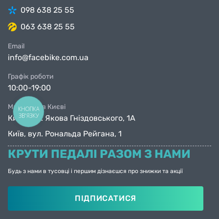
098 638 25 55
063 638 25 55
Email
info@facebike.com.ua
Графік роботи
10:00-19:00
Магазини в Києві
КНОПКА
ЗВ'ЯЗКУ
Київ, вул. Якова Гніздовського, 1А
Київ, вул. Рональда Рейгана, 1
КРУТИ ПЕДАЛІ РАЗОМ З НАМИ
Будь з нами в тусовці і першим дізнаєшся про знижки та акції
ПІДПИСАТИСЯ