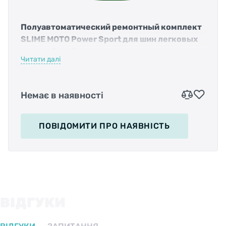
Полуавтоматический ремонтный комплект
SLIME MOTO Power Sport для шин легковых
автомобилей
Читати далі
Комплектация:
Немає в наявності
Антипрокольная жидкость Slime 237мл для
бескамерных шин. Рабочая температура от
-37 до +82 градусов C
ПОВІДОМИТИ
ПРО НАЯВНІСТЬ
Компрессор 12V.
Длина шнура 240 см (15 AMP) + AC адаптер.
Эл. кабели для подключения.
ВІДГУКИ
Набор TPMS ниппелей