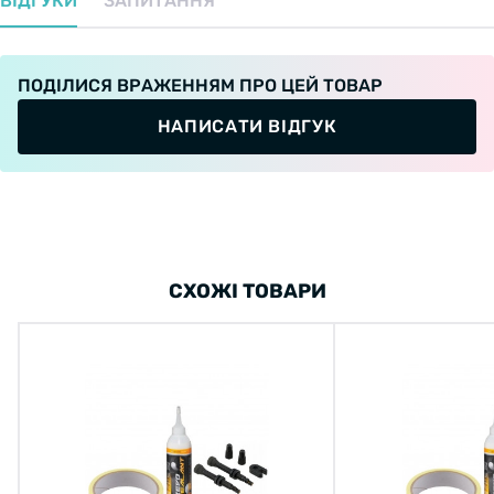
ВІДГУКИ
ЗАПИТАННЯ
Аксессуары:
ПОДІЛИСЯ ВРАЖЕННЯМ ПРО ЦЕЙ ТОВАР
-Руководство по эксплуатации
НАПИСАТИ ВІДГУК
-Стержень для корректировки давления
СХОЖІ ТОВАРИ